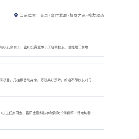
当前位置：
首页
-
合作发展
-
校友之家
-
校友动态
6月4日，校长、党委副书记陈衍泰带队走访校友企业浙江蓝山投资有限公司，受到了金融学院校友会会长、蓝山投资董事长王晓明校友、总经理王柳琳校友的热情接待。陈衍泰校长代表学校对校友们长期以来心系母校、助力学校建设发展表示衷心感谢。他充分肯定了蓝山投资深耕行业、稳健发展的亮眼成绩，同时介绍了学校第三次党代会召开情况。他表示，学校已开启建设鲜明新财经特色、国内领先、国际知名的一流研究教学型大学的新征程，希...
韶华流转，重逢此间昔日书声，犹萦耳畔笑颜如故，岁月留香执手言欢，共话青葱金风拂面添凉意，丹桂飘香绕身旁，万般美好景致，都道不尽校友对母校的深切眷恋。2025年11月1日，一年一度的校友返校日活动如火如荼。金融学院校友返校签到工作有条不紊，五湖四海的校友重返美丽校园，重温青春记忆，共叙师生情谊，见证母校发展。校友返校签到 2025年秩年返校纪念大会学校秩年返校纪念大会暨学业礼成仪式于上午10时在普华大剧院举行...
9月19日至20日，发展联络办公室、校友办公室主任吴玻，金融学院党委书记朱旭明、党群中心主任蔡国金、盈阳金融科技学院副院长傅俊辉一行走访看望平阳、瓯海校友，温州校友会执行会长戴中坚受邀出席，受到两地校友的热情欢迎。吴玻代表学校对平阳和瓯海的校友表示亲切问候，向与会校友介绍近年来的办学成效、招生就业、基础设施提质情况以及50周年校庆所取得的精彩成果。他表示，在财经教育正面临变革与重塑的关键时期，学校启动...