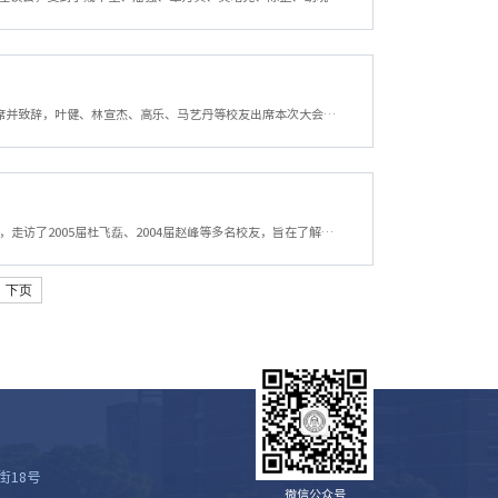
6月28日，山西校友会成立大会在山西太原举行。校友总会副会长、校党委副书记徐晓东出席并致辞，叶健、林宣杰、高乐、马艺丹等校友出席本次大会。徐晓东对大会的召开表示祝贺，对奋斗在山西各行各业的校友表示问候与感谢，并介绍了近年来学校总体的发展情况与校友工作情况，诚挚邀请山西地区的校友们回校参加50周年校庆活动。他表示校友是母校最靓丽的名片，是母校最宝贵的资源和财富，学校未来的发展离不开各位校友的共同努力。...
5月9日，金融学院党委书记黄文礼、副书记陈思佳等一行赴浙江银万私募基金管理有限公司，走访了2005届杜飞磊、2004届赵峰等多名校友，旨在了解校友企业的发展情况，使校企关系进一步走深走实。在此次交流中，赵峰介绍了公司的发展历程、业务范围和未来规划。他特别强调了公司核心竞争力在人才和业务资质方面的建设，提及通过制定多基金经理平台型私募战略，吸引优秀人才组建资产管理团队的策略。杜飞磊回顾了在母校金融学会的学...
下页
街18号
微信公众号