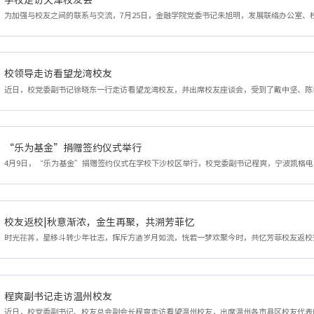
校领导走访看望龙湾校友
“乐为基金”捐赠签约仪式举行
校友返校|秋意渐浓，金生再聚，共溯芳菲忆
程爽副书记走访温州校友