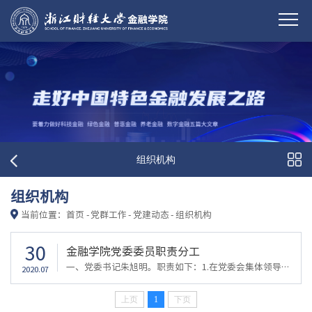
组织机构
组织机构
当前位置：
首页
-
党群工作
-
党建动态
-
组织机构
30
金融学院党委委员职责分工
一、党委书记朱旭明。职责如下：1.在党委会集体领导下，贯彻执行民主集中制原则，发挥学院党委政治核心作用，全面主持学院党委工作，认真履行党建工作第一责任人职责；2.全面负责学院意识形态工作，了解掌握党员的思想、工作和学习情况，充分调动全体人员的积极性和创造性；3.研究安排学院党委工作，检查督促工作计划、决议的贯彻落实。负责召集党委会和党员大会，按时向党委会、党员大会和学校党委报告工作，及时听取党员群众...
2020.07
上页
1
下页