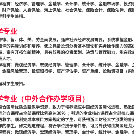
课程有：经济学、管理学、金融学、会计学、统计学、金融市场学、投资
、财产保险、人身保险、海上保险、社会保险、保险会计、保险法律、保
理科学生兼招。
学专业
养德、智、体、美、劳全面发展，适应社会经济发展需要，系统掌握金融
知识的实际训练和培养，使之具备投资分析基本理论和实务操作能力的高
高、富有开拓创新精神，具有较强的投资策划、决策与管理能力，能在政
级人才。
课程有：微观经济学、宏观经济学、管理学、会计学、统计学、金融学、
、金融风险管理、投资银行学、资产评估学、资产重组、投融资项目（实
理科学生兼招。
学专业（中外合作办学项目）
整合国际优质金融教学资源，致力于培养适应中国经济国际化进程、熟悉
进外方课程占全部课程比例高达30% ；引进的专业核心课程占全部核心课
语教学。顺利完成本项目方案规定的学生，可获得浙江财经大学颁发的普
年的学生，修完规定课程，符合学位授予条件者，可另外获得由英国班戈
课程有：微观经济学、宏观经济学、管理学、会计学、统计学、金融学、