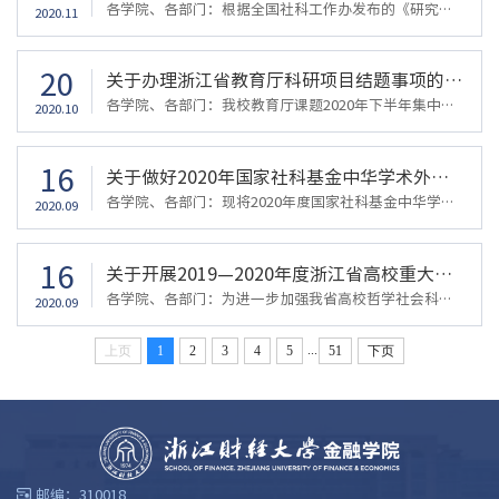
各学院、各部门：根据全国社科工作办发布的《研究阐释党的十九届五中全会精神国家社科基金重大项目招标公告》（详见附件）和省社科工作办通知，研究阐释党的十九届五中全会精神国家社科基金重大项目与浙江省社科规划“研究阐释党的十九届五中全会精神”专项课题合并申报、分开评审。现将有关事项通知如下：一、投标（申报）类型与选题本次投标的国家社科基金项目级别为重大项目，省社科规划课题级别为重点课题或一般课题。申请...
2020.11
20
关于办理浙江省教育厅科研项目结题事项的通知（2020年下半年）
各学院、各部门：我校教育厅课题2020年下半年集中受理结题时间截止到2020年10月30日，需报送《浙江省教育厅科研项目结题报告》一式2份及佐证材料1份，并在教育厅科研项目管理系统中（http://www.ky.zjedu.gov.cn/index.php）填写结题管理，材料不全不予受理。请各位项目负责人务必对照《2020年省教育厅科研项目结题要求》，抓紧办理结题手续。结题材料由学院按要求检查汇总，并填写结题汇总表。附件【2020年浙江省教育厅科研项...
2020.10
16
关于做好2020年国家社科基金中华学术外译项目申报工作的通知
各学院、各部门：现将2020年度国家社科基金中华学术外译项目申报有关事项通知如下：一、项目宗旨中华学术外译项目主要资助代表中国学术水准、体现中华文化精髓、反映中国学术前沿的学术精品，以外文形式在国外权威出版机构出版并进入国外主流发行传播渠道，旨在发挥国家社科基金的示范引导作用，深化中外学术交流和对话，进一步扩大中国学术的国际影响力，提升国际学术话语权，让世界了解“哲学社会科学中的中国”。二、资助范...
2020.09
16
关于开展2019—2020年度浙江省高校重大人文社科攻关计划项目申报工作的通知
各学院、各部门：为进一步加强我省高校哲学社会科学建设，推进研究成果转化应用，为政府和行业、企业提供战略咨询服务和决策依据，根据工作安排，现就2019—2020年度浙江省高校重大人文社科攻关计划项目（以下简称项目）申报工作通知如下。一、类别和申报限额（一）2019—2020年度项目分为规划重点项目和青年重点项目。（二）规划重点项目和青年重点项目采取限额申报。我校限额申报3项、6项。二、申报学科范围根据《国务院学位...
2020.09
...
上页
1
2
3
4
5
51
下页
邮编：310018