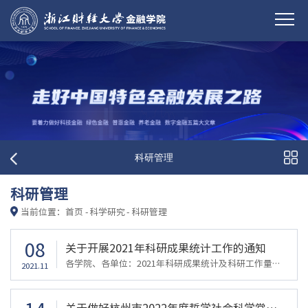
科研管理
科研管理
当前位置：
首页
-
科学研究
-
科研管理
08
关于开展2021年科研成果统计工作的通知
各学院、各单位：2021年科研成果统计及科研工作量核算工作已开始，现将有关事项通知如下：一、统计内容1．2021年度在国内外公开刊物上发表的论文，被政府采纳的咨询研究报告与领导批示，国内外正式出版的专著、编著、编写、译著等；2．2021年度获奖科研成果、专利等；3．2021年度立项和结题的科研项目。二、申报要求（一）2021年科研工作量统计和核算通过科研管理系统进行。论文、著作、批示、发明专利、艺术作品、学术交流的系...
2021.11
关于做好杭州市2022年度哲学社会科学常规性规划课题申报工作的通知