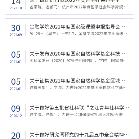
14
各学院、各部门：杭州市2022年度哲学社会科学常规性规划课题自即日起开始申报，现将申报工作有关事项通知如下：一、 指导思想坚持以马列主义、毛泽东思想、邓小平理论、“三个代表”重要思想、科学发展观和习近平新时代中国特色社会主义思想为指导，坚持解放思想、实事求是、与时俱进、求真务实、聚焦中心、服务大局，坚持理论联系实际，注重全局性、战略性、前瞻性重大理论和现实问题研究，不断加强基础理论研究和学科建设。紧...
2021.10
30
金融学院2022年度国家级课题申报指导会顺利举行
9月29日（周三）下午2点，金融学院2022年度国家级课题申报指导会在学院楼422会议室举行。今年获得国家自然科学基金资助的郑燕巧副教授、金骋路博士分别为学院教师分享了关于申报国家级课题的体会和申报经验。金融学院党委书记蔡国金、副院长林祺和十多名教师参加此次申报指导会。申报指导会由林祺副院长主持。林祺副院长首先就我院近年来国家社科基金和国家自然科学基金的申请立项情况作了简要回顾，并鼓励学院教师积极参与申报...
2021.09
05
关于发布2020年度国家自然科学基金科技管理专项项目申请指南的通告
国科金发计〔2020〕97号各相关部门、学院：国家自然科学基金委员会现发布2020年度国家自然科学基金科技管理专项项目申请指南，请申请人和依托单位按申请指南中所述的要求及注意事项申报。申报指南见附件。附件【2020年度国家自然科学基金科技管理专项项目申请指南.docx】已下载66
2021.01
05
关于征集2022年度国家自然科学基金区域创新发展联合基金(浙江省) 项目申报指南建议的通知
各有关部门、学院：为做好2022年度国家自然科学基金区域创新发展联合基金(浙江省)（以下简称“区域创新发展联合基金”）项目组织实施工作，现向你们征集相关申报指南建议。具体通知如下：一、实施目的加快打造“互联网＋”、生命健康、新材料三大科技创新高地，深入实施“尖峰计划”，重点围绕浙江省数字经济、生命健康和新材料等领域发展的重大需求，吸引和集聚全国的优秀科研力量开展跨区域、跨部门、跨行业、跨学科的基础研...
2021.01
09
关于做好第五批省社科联“之江青年社科学者行动计划”申报工作的通知
各学院、各部门：为进一步加强我省社科人才队伍建设，扶持和培育更多优秀青年社科人才，根据省社科联《之江青年社科学者行动计划实施方案》（以下简称为“行动计划”），决定在全省范围内遴选第五批“之江青年社科学者”。现就申报工作通知如下：一、申报对象年龄在39周岁以下（1982年1月1日后出生），研究领域为哲学社会科学的青年学者。二、申报条件和要求申请人须同时符合下列条件：1．坚持正确的政治方向，学风端正，治学严...
2020.12
20
关于做好研究阐释党的十九届五中全会精神国家社科基金重大项目和省社科规划专项课题申报工作的通知