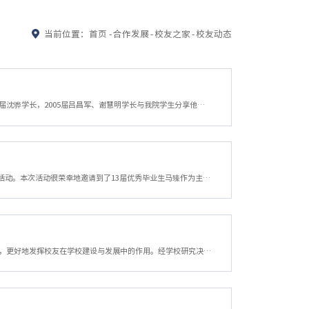
当前位置：
首页
-
合作发展
-
校友之家
-
校友动态
11月16日下午，金融学院在学院楼422室开展了优秀校友交流会。本次活动有幸请到了2001届沈骅学长，2005届吕昌军、谢慧明学长与我院学生分享他们的个人经历和人生感悟。杨鹰彪书记出席了座谈会，有二十余位在校生代表参加。座谈会在轻松而活跃的氛围中展开。本次活动包括两方面，三位学长先是谈及自己的工作历程，用自身经历为同学们指引方向。之后三位学长更是当场亲切地解答了同学们的疑惑。活动伊始，三位学长纷纷谈起了自...
10月26日下午，金融学院在学院楼209举行了以“阳光心灵，放飞梦想”为主题的校友论坛活动。本次活动很荣幸地邀请到了13届优秀毕业生马臻作为主讲嘉宾。马臻为金融学子分享了她在大学里的亲身经历和个人感悟，并且亲切地回答了同学们提出的问题。现场气氛轻松而活跃，同学们也不时地点头赞同。马臻是今年刚刚毕业的13届优秀毕业生代表之一，她曾经获得过多项荣誉，包括2009年浙江省三好学生、2010年浙江财经学院“优秀学生班干...
各部门、各单位：为加强学校和校友之间的联系，更多地收集校友信息，充分发掘校友资源，更好地发挥校友在学校建设与发展中的作用。经学校研究决定，定于2013年11月16日举行校友返校活动。欢迎各位值年（毕业“逢十”“逢五”周年）校友返校。校友返校活动是向广大校友集中展示近年来学校发展面貌的一个重要契机，也是校友相互沟通、交流的重要平台，希望相关部门和单位予以高度重视，要精心策划、周密安排，认真组织做好校...