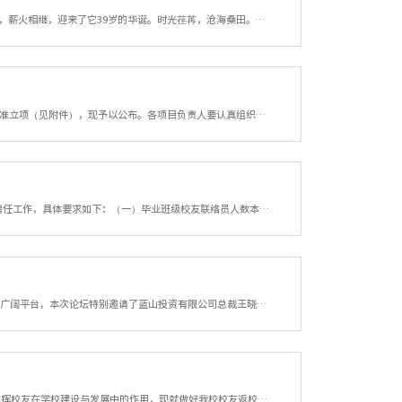
尊敬的校友：您好！秋意正浓，丹桂飘香。您的母校浙江财经大学在时代的进程中栉风沐雨，薪火相继，迎来了它39岁的华诞。时光荏苒，沧海桑田。您的母校在三十多年的发展中茁壮成长，从浙江财政银行学校到浙江财政学校，从浙江财经学院再到浙江财经大学，经过几代浙财人的不懈努力与奋斗，母校已经发展成为一所以经济、管理学科为主体，经、管、文、法、理、工多学科协调发展，办学优势和特色明显，教育竞争力不断增强的高...
各部门、各单位：经自主申报、专家评审，浙江财经大学第二批校友活动项目共有15项被批准立项（见附件），现予以公布。各项目负责人要认真组织落实、精心开展活动；各项目申报部门、单位要加强领导与管理，并提供必要条件，确保按申报计划实施。 项目结题时需提交以下材料：1．提交立项项目的活动总结。内容包括活动时间、地点、参加人员、活动进程、活动效果等；2．提供活动通讯稿一篇；3．提供活动数码照片6-8...
各二级学院： 根据学校校友工作的总体计划，要求在2013届本科毕业生中开展校友联络员聘任工作，具体要求如下：（一）毕业班级校友联络员人数本科毕业班每班1人。（二）聘任条件1．在校学习期间担任过学生干部，具有较强的责任心和组织协调能力，具备较强的奉献精神和服务意识；2．在班级同学中有较强的影响力和号召力，凝聚力较强，能积极组织班级同学开展活动；3．热爱母校，关心母校建设，关注母校发展，热...
11月10日上午，金融学院校友论坛在学术三号报告厅隆重举行。作为学术、实践成果交流的广阔平台，本次论坛特别邀请了蓝山投资有限公司总裁王晓明、浙大正合股权投资管理公司总经理钱哲等10位杰出校友前来与在校师生交流工作经验，分享人生感悟。本次论坛由金融学院副院长夏红芳老师主持。 首先，金融学院党总支书记杨鹰彪教授上台致词，他代表全体师生对各校友的到来表示热烈欢迎，随后向在座师生介绍了学校近期工作的成效...
各部门、各单位： 为了更好地开展校友工作，更多地收集校友信息，充分挖掘校友资源，发挥校友在学校建设与发展中的作用，现就做好我校校友返校联谊接待工作作如下规定：一、接待对象接待对象为浙江财经学院校友。校友包括：（一）在浙江财经学院、浙江财经学院前身及附属单位学习过的毕业生、肄业生、进修生、培训生、夜大生、函授生、自学考试生、外国留学生等；（二）曾在浙江财经学院、浙江财经学院前身及附属单位...