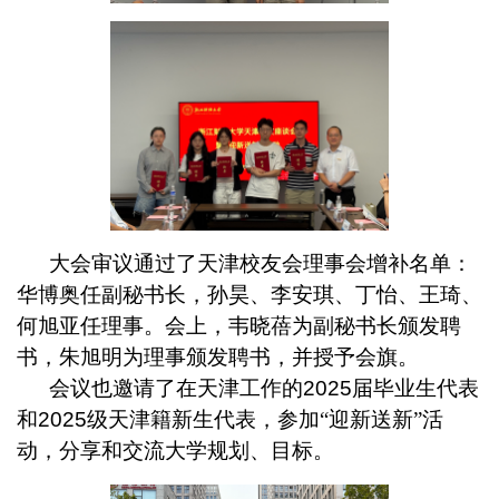
大会审议通过了天津校友会理事会增补名单：
华博奥任副秘书长，孙昊、李安琪、丁怡、王琦、
何旭亚任理事。
会上，
韦晓蓓
为
副秘书长
颁发聘
书，
朱旭明为理事颁发聘书，
并授予会旗。
会议也邀请了在天津工作的
2025
届毕业生代表
和
2025
级天津籍新生代表，参加“迎新送新”活
动，分享和交流大学规划、目标。