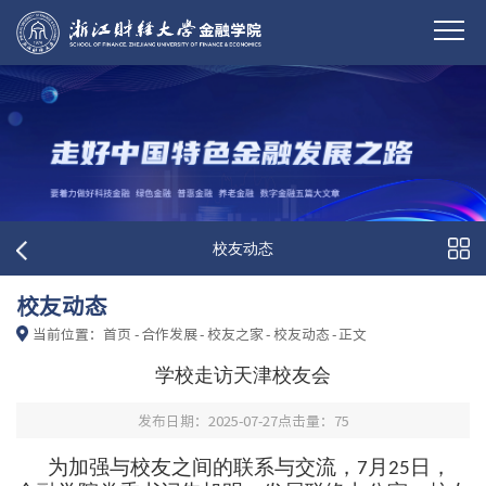
校友动态
校友动态
当前位置：
首页
-
合作发展
-
校友之家
-
校友动态
-
正文
学校走访天津校友会
发布日期：2025-07-27
点击量：
75
为加强与校友之间的联系与交流，
月
日，
7
25