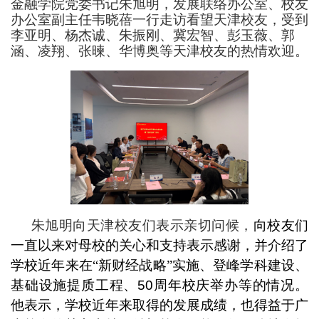
金融学院党委书记朱旭明，发展联络办公室、校友
办公室副主任韦晓蓓一行走访看望天津校友，受到
李亚明、杨杰诚、朱振刚、冀宏智、彭玉薇、郭
涵、凌翔、张暕、华博奥等天津校友的热情欢迎。
朱旭明向天津校友们表示亲切问候，
向校友们
一直以来对母校的关心和支持表示感谢
，并介绍了
学校近年来在
“
新财经战略
”
实施
、
登峰学科建设
、
基础设施提质工程、
50
周年校庆举办
等
的情况
。
他表示，学校近年来取得的发展成绩，也得益于广