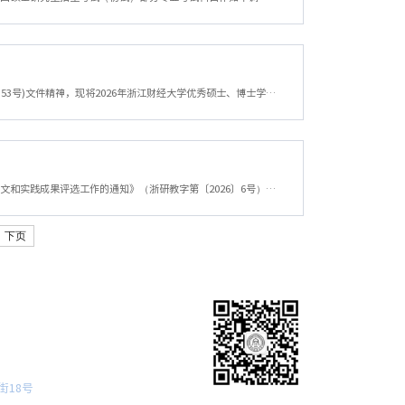
各学院(研究院)：根据《浙江财经大学优秀硕士、博士学位论文评选办法》(浙财大〔2026〕53号)文件精神，现将2026年浙江财经大学优秀硕士、博士学位论文评选工作有关事宜通知如下：一、评选的组织实施与原则（一）优秀硕士、博士学位论文评选工作在学校学位评定委员会指导下，由学校学位评定委员会办公室组织实施。（二）优秀硕士、博士学位论文评选工作应遵循“科学公正、注重创新、严格筛选、宁缺毋滥”的原则进行。二、评选标...
各学院（研究院）：根据浙江省研究生教育学会《关于开展2025年浙江省研究生优秀学位论文和实践成果评选工作的通知》（浙研教字第〔2026〕6号）要求，为做好2025年浙江省研究生优秀学位论文推荐工作，现将有关事项通知如下：一、评选范围（一）优秀博士学位论文评选范围为在2024年9月1日至2025年8月31日期间获得博士学位者的学位论文。其中：涉密或暂缓公开的博士学位论文不参加评选；攻读博士学位期间已经具有副高及以上专业技...
下页
街18号
微信公众号