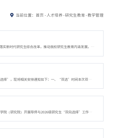
当前位置：
首页
-
人才培养
-
研究生教育
-
教学管理
各学院（研究院）：为深入贯彻党的二十大和二十届历次全会及全国教育大会精神，进一步落实新时代研究生综合改革，推动我校研究生教育内涵发展，根据《关于开展2026年浙江省研究生教育学会科研项目申报工作的通知》要求，经研究，决定开展2026年浙江省研究生教育学会科研项目申报推荐工作，现将有关事项通知如下： 一、申报范围结合我省研究生教育现阶段重要基础和前沿问题，拟定了重点课题和一般课题的选题方向，申请人可结合...
2026级全日制研究生：根据学校总体工作部署，今年全日制研究生选导事宜实行网上“双向选择”，现将相关安排通知如下：一、“双选”时间本次双选分为两轮，每轮选择期限为10天。系统第一轮开放时间：8月20日至8月29日；系统第二轮开放时间：9月1日至9月10日。二、系统登录研究生新生根据新生指南操作手册绑定浙财彩微→打开浙江财经大学官网→点击学校官网上方“门户”，登录进入信息门户→点击“应用”—搜索“研究生系统”，点...
各学院（研究院）：2026级研究生录取工作已完成，为确保研究生培养工作顺利进行，请各学院（研究院）开展导师与2026级研究生“双向选择”工作，具体事项通知如下：一、硕士生导师参加“双向选择”基本条件(一)具有我校硕士生导师任职资格的人员如满足以下条件，可以参加本年度“双向选择”：1.身体健康，聘任时距退休年龄3年及以上。距退休年龄不足3年的教授职称导师，是否聘任由学院综合考虑确定。2.硕士生的招生培养以在岗导...