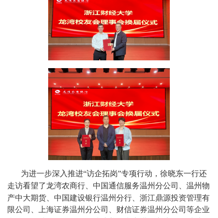
为进一步
深入推进
“
访企拓岗
”
专项行动，
徐晓东
一行还
走访
看望
了
龙湾农商行、中国通信服务温州分公司、温州物
产中大期货、中国建设银行温州分行
、
浙江鼎源投资管理有
限公司
、上海证券温州分公司、财信证券温州分公司
等
企业