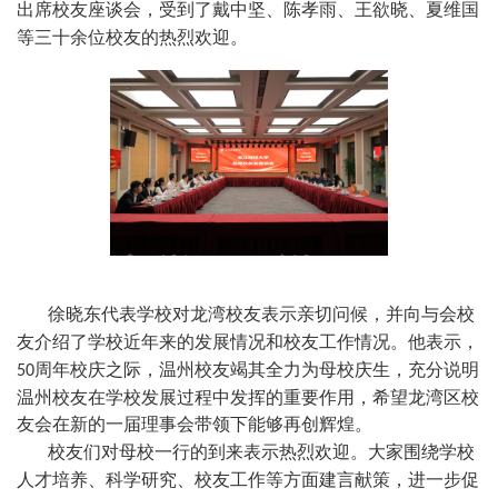
出席校友座谈会，受到了戴中坚、
陈孝雨、王欲晓、夏维国
等
三十余位
校友的热烈欢
迎。
徐晓东
代表学校对
龙湾
校友表示亲切问候，并向与会校
友介绍了学校近年来的发展情况和校友工作情况。他表示，
周年校庆
之际
，温州校友竭其
全力
为母校庆生
，
充分说明
50
温州校友在学校
发展过程中发挥的重要作用
，希望龙湾区校
友会在新的一届理事会带领下能够
再创辉煌
。
校友们对
母校
一行
的到来
表示
热烈欢迎
。
大家
围绕学校
人才培养、科学研究、校友工作等方面建言献策，进一步促