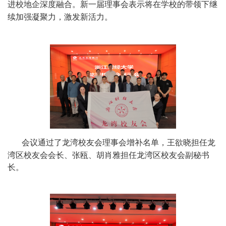
进校地
企
深度融合
。
新一
届
理事会表示
将
在学校的带领下
继
续
加强凝聚力
，
激发新
活力
。
会议通过了
龙湾
校友会理事会增补名单
，王欲晓担任龙
湾区校友会会长、张瓯、胡肖雅担任龙湾区校友会副秘书
长。