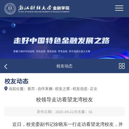
校友动态
校友动态
当前位置：
首页
-
合作发展
-
校友之家
-
校友动态
-
正文
校领导走访看望龙湾校友
发布日期：2025-04-22
点击量：
61
近日，校党委副书记
徐晓东
一行
走访看望
龙湾
校友，
并