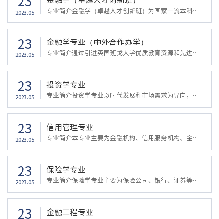
23
专业简介金融学（卓越人才创新班）为国家一流本科专业建设点，以数字经济时代发展和数字中国建设背景下市场需求为导向，注重金融理论、数理方法和智能计算等多学科知识的融会贯通，以产教融合和学科竞赛等方式提升学生的实践创新能力，以前沿引导、课题参与等方式加强学生的研究能力，旨在培养爱国守法，具备健全的人格、良好的心理素质与合作精神，能够胜任银行、证券、保险、基金、信托、金融科技公司等各类金融机构及政府金...
2023.05
23
金融学专业（中外合作办学）
专业简介通过引进英国班戈大学优质教育资源和先进的教学管理模式，旨在培养具有宽厚学科背景、具备国际化视野和交往能力、熟谙金融业国际惯例及国内实务、具有国际化服务意识和创新意识的高级金融人才。核心课程金融学、Corporate Finance（公司金融）、Financial Markets and Institutions（金融市场与机构）、International Economics & Finance（国际经济与金融）、Investment（投资学）、Industrial Organization of Bankin...
2023.05
23
投资学专业
专业简介投资学专业以时代发展和市场需求为导向，遵循金融学专业的“宽口径、厚基础、重实用”的原则，旨在培养经济、金融理论基础宽厚扎实，具有较强的金融与实体投资领域应用和业务操作能力，能胜任银行、证券、保险等金融机构以及企业和政府机构中的投资相关工作，具有较强的终身学习能力，能适应市场竞争要求的应用型、创新型投资专业人才。核心课程金融学、投资学、公司金融、国际投资、金融风险管理、投资银行学、项目评...
2023.05
23
信用管理专业
专业简介本专业主要为金融机构、信用服务机构、金融科技企业、政府经济管理部门、以及大中型企业培养高层次信用管理专业人才。要求学生掌握现代经济、金融、财务、统计和信息管理等方面的基础理论和方法，掌握信用管理、信用评级、征信、风险管理等方面的专业理论和技术，熟悉银行等金融机构、企业和信用服务机构的信用管理业务。核心课程金融学、信用管理学、征信理论与实务、信用评级、金融风险管理、企业信用管理、消费者信...
2023.05
23
保险学专业
专业简介保险学专业主要为保险公司、银行、证券等金融部门、大型企事业单位培养风险管理与保险业务的中高级金融保险创新型、应用型管理人才。要求学生有扎实的经济学、统计学基本知识，系统掌握保险学基础理论、保险精算理论以及保险公司业务知识，熟悉国家有关保险的法规、方针和政策，具有较强的市场调研、业务开拓和管理能力。核心课程政治经济学、微观经济学、宏观经济学、货币金融学、财政学、会计学、统计学、计量经济学...
2023.05
23
金融工程专业