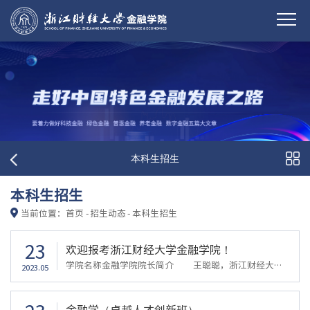
本科生招生
本科生招生
当前位置：
首页
-
招生动态
-
本科生招生
23
欢迎报考浙江财经大学金融学院！
学院名称金融学院院长简介 王聪聪，浙江财经大学金融学院院长，教授、博士生导师；政协第十三届浙江省委员会委员、民盟浙江省委会委员（金融专委会副主任）、浙江省统一战线理论研究会理事、政协第一届杭州市钱塘区委员会委员；省级重点建设实验教学示范中心“金融科技与数智金融实验教学示范中心”负责人。 主讲投资学、固定收益证券、金融工程案例等多门本科生、研究生课程，撰写教学案例获评第一届全国金融专业学...
2023.05
金融学（卓越人才创新班）