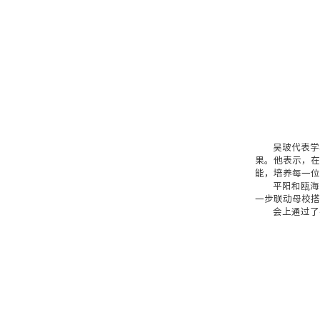
吴玻代表学
果。他表示，在
能，培养每一位
平阳和瓯海
一步联动母校搭
会上通过了