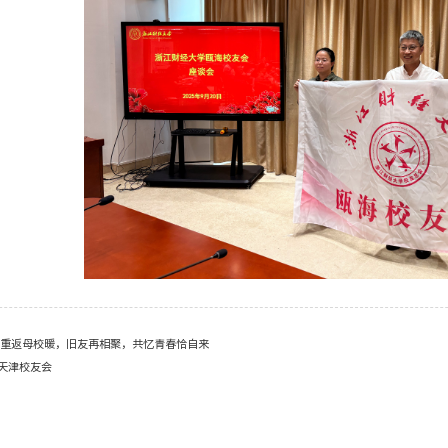
|重返母校暖，旧友再相聚，共忆青春恰自来
天津校友会