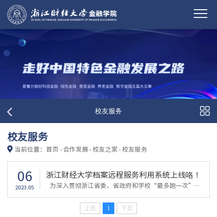
校友服务
校友服务
当前位置：
首页
-
合作发展
-
校友之家
-
校友服务
06
浙江财经大学档案远程服务利用系统上线咯！
为深入贯彻浙江省委、省政府和学校“最多跑一次”改革的有关精神，学校在数字档案资源建设的基础上，为校友开通了远程查档服务。广大校友可以通过远程查档服务系统线上提供需求，档案馆线下寄送档案，实现校友查档“一次都不用跑”。查档内容录取名册、学籍表、成绩单、授予学位的决定、硕士论文评阅书服务对象浙江财经大学校友联系方式浙江财经大学档案馆联系人：杨老师、叶老师联系电话：0571-87557022在/线/申/请/查/档/业...
2023.05
上页
1
下页