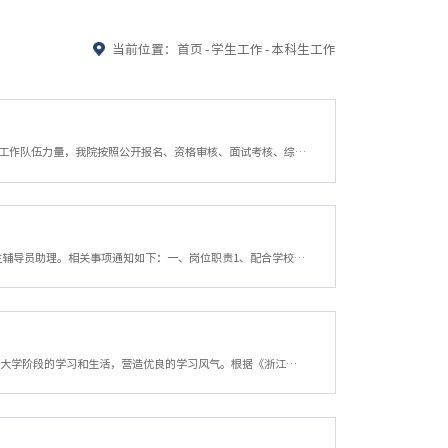
当前位置：
首页
-
学生工作
-
本科生工作
为扎实做好本年度新生迎新、入学教育、日常管理、学风建设及思想引领等工作，充实学生工作队伍力量，我院按照公开报名、资格审核、面试考核、综合评议的流程开展新生辅导员助理选拔工作。现将名单公示如下：张祖怡 许昊 周诗琦 陈姝含 罗华鑫 姜心雅 余快 李佳音 刘家福 黄静宜 陈家和 陈一诺 金义阳 蒋心婷 王彩虹 田新宇 王晨旭 梅朵朵 华思韵 程钰涵 虞淑奇 姚力茜 何佳睿 傅莹冰 公示时间为2026年5月26日——2026年5月28日...
为保证我院2026级新生工作顺利进行，经研究决定，现面向金融学院2024级本科生招聘新生辅导员助理。相关事项通知如下：一、岗位职责1、配合学校和学院的工作安排，协助辅导员做好新生入学教育工作；2、帮助新生端正学习态度，明确学习目的，树立良好学风；3、宣传文明寝室建设，指导新生做好公寓工作；4、推荐和培养学生干部，指导班委会开展各项活动；5、能够深入了解新生群体，及时准确的反馈学生群体中存在的问题。二、岗位要...
各系（室）：为进一步做好2025级本科生专业思想教育、学业规划指导，帮助学生顺利适应大学阶段的学习和生活，营造优良的学习风气。根据《浙江财经大学本科生班主任工作管理办法（试行）》（浙财大党〔2020〕142 号）和《金融学院本科生班主任工作管理实施细则》（浙财大金[2021]11号）的相关规定，结合我院学生管理的实际，经研究决定，拟于近期开展2025级新生班主任选聘工作。现将具体要求通知如下：一、选聘条件1、坚持四项基...