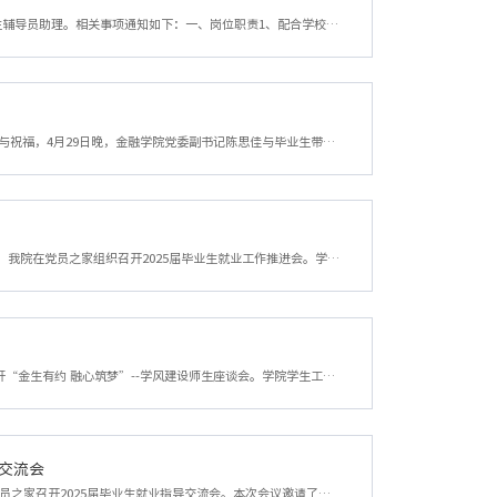
为保证我院2025级新生工作顺利进行，经研究决定，现面向金融学院2023级本科生招聘新生辅导员助理。相关事项通知如下：一、岗位职责1、配合学校和学院的工作安排，协助辅导员做好新生入学教育工作；2、帮助新生端正学习态度，明确学习目的，树立良好学风；3、宣传文明寝室建设，指导新生做好公寓工作；4、推荐和培养学生干部，指导班委会开展各项活动；5、能够深入了解新生群体，及时准确的反馈学生群体中存在的问题。二、岗位要...
在毕业季来临之际，为深入了解毕业生的思想、生活和就业情况，传递学院对毕业生的关怀与祝福，4月29日晚，金融学院党委副书记陈思佳与毕业生带班辅导员一行深入大四毕业生宿舍，与毕业生亲切交流，为他们送上暖心祝福与殷切期望。走访过程中，陈思佳一行每到一间宿舍，都与毕业生们亲切交谈，仔细询问他们的毕业论文进展、就业落实情况以及未来的发展规划。对于已顺利找到工作的同学，给予了充分的肯定和祝贺，鼓励他们在新的岗...
为扎实推进2025届毕业生高质量就业工作，落实全员、全过程、全方位育人理念，4月21日，我院在党员之家组织召开2025届毕业生就业工作推进会。学院党委副书记陈思佳出席会议并讲话，全体本硕毕业班辅导员参加会议。陈思佳在讲话中指出，毕业生就业工作是检验人才培养质量的重要指标，关乎学院发展全局。针对当前就业工作的新形势、新要求，她强调：一要完善全员参与机制，凝聚就业工作合力；二要实施精准分类指导，优化就业服务效...
为深入了解学生学习现状，进一步优化学风建设，3月12日下午，我院在学院楼党员之家召开“金生有约 融心筑梦”--学风建设师生座谈会。学院学生工作办公室辅导员，与来自各年级的学生代表进行了深入交流。座谈会伊始，叶苗苗老师简要介绍了本次会议的目的和意义。他指出，学风建设是高校人才培养的重要保障，希望通过此次座谈会倾听学生心声，了解真实需求，共同探讨提升学习成效的有效途径。随后，10名学生代表依次发言，围绕课...
导交流会
为积极应对当前严峻复杂的就业形势，提升学院就业工作的专业化水平，1月6日，我院在党员之家召开2025届毕业生就业指导交流会。本次会议邀请了校就业指导中心尹怀玉老师现场指导，学院党委副书记陈思佳、全体辅导员共同参与，围绕就业工作的重点、难点展开深入探讨，旨在凝聚多方力量，推动学院就业工作高质量发展。会议伊始，学院副书记陈思佳详细介绍了当前学院毕业生的就业现状，分析了就业过程中存在的突出问题，如学生就业...