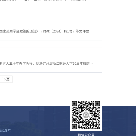
学生各班：根据《财政部、教育部、人力资源社会保障部关于调整高等教育阶段和高中阶段国家奖助学金政策的通知》（财教〔2024〕181号）等文件要求，现将本科生2024年国家奖学金第二轮评审工作通知如下：一、奖励对象与申请条件（一）奖励对象与标准由中央政府出资设立国家奖学金奖励高等学校特别优秀学生，本科生国家奖学金的奖励标准由每人每年8000元提高至每人每年10000元。（二）基本申请条件原申请条件不变。二、名额分配202...
学生各班：2024年11月2日，学校将迎来建校50周年华诞，为全面展示学校育人成效，展现浙财大五十年办学历程，现决定开展浙江财经大学50周年校庆“奋进之火传递仪式”接力活动火炬手选拔工作，具体安排如下：一、选拔对象全体在校学生（含本科生、研究生、留学生）。二、选拔条件1.热爱祖国，拥护中国共产党的领导，坚持正确的政治方向，具有较高的政治素质和良好的道德修养。2.自愿参加浙江财经大学50周年校庆接力活动，热爱体育...
下页
街18号
微信公众号