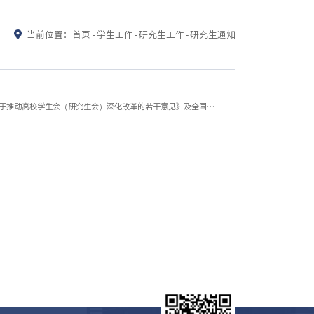
当前位置：
首页
-
学生工作
-
研究生工作
-
研究生通知
各班级、团支部：根据《中华全国学生联合会章程》，共青团中央、教育部、全国学联《关于推动高校学生会（研究生会）深化改革的若干意见》及全国学联《普通高等学校学生（研究生）代表大会工作规定》精神，结合我院研究生会工作实际，拟于2026年6月6日召开浙江财经大学金融学院第八次研究生代表大会，举行换届选举。现将有关事项汇报如下:一、大会的指导思想和主要任务高举习近平新时代中国特色社会主义思想伟大旗帜，全面贯彻党...