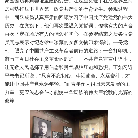
象园酱坊再到会址重建的变迁。在这里见证了在法租界巡捕
房强势打压下世界第一政党共产党的孕育诞生。参观过程
中，团队成员认真严肃的回顾学习了中国共产党建党的伟大
历史，在党旗下，他们再次重温入党誓词，铿锵有力的声音
再次坚定在场所有人的信念和初心。在参观结束之后各位党
员同志表示对纪念馆中珍藏的众多文物印象深刻。一份党
刊，照亮了中国共产主义革命者前行的道路；一台打印机，
谱写了今日社会主义革命的辉煌；一本共产党宣言中译本，
让无数人民选择了用信念和勇气战胜压迫和恐惧。正如习近
平总书记所说，“只有不忘初心、牢记使命、永远奋斗，才
能让中国共产党永远年轻。”而青年作为祖国未来发展的主
力军，更应矢志奋斗才能使中华民族的伟大巨轮驶向光辉的
彼岸。