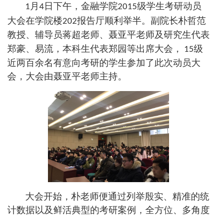
月
日下午，金融学院
级学生考研动员
1
4
2015
大会在学院楼
报告厅顺利举半。副院长朴哲范
202
教授、辅导员蒋超老师、聂亚平老师及研究生代表
郑豪、易流，本科生代表郑园等出席大会，
级
15
近两百余名有意向考研的学生参加了此次动员大
会，大会由聂亚平老师主持。
大会开始，朴老师便通过列举殷实、精准的统
计数据以及鲜活典型的考研案例，全方位、多角度