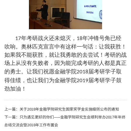
年考研战火还未熄灭，
年冲锋号角已经
17
18
吹响。奥林匹克宣言中有这样一句话：让我获胜！
如果我不能获胜，就让我勇敢的去尝试！考研的战
场上从没有失败者，因为能完成考研的人都是真正
的勇士。让我们祝愿金融学院
届考研学子取
2018
得佳绩，也让我们为金融学院
届考研学子鼓
2019
劲加油！
上一篇：
关于2018年金融学院研究生国家奖学金实施细则公布的通知
下一篇：
只为遇见更好的你们——金融学院研究生会顺利举办2017年年终
总结交流会暨2018年工作布置会