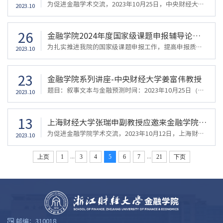
为促进金融学术交流，2023年10月25日，中央财经大学的姜富伟教授应邀莅临金融学院分享了主题为叙事文本与金融预测的演讲，本次会议由王聪聪院长主持。姜富伟教授指出在大数据时代，人工智能技术的崛起使得定性定量的区别变得模糊了，定性的数据可以定量化。传统定性数据在经济金融领域中的应用还比较少，对于经济叙事文本这样的新型数据，我们应该探索如何利用它从经济价值方面给投资者带来效用改进。在宏观经济动态均衡的情况...
2023.10
26
金融学院2024年度国家级课题申报辅导论证会
为扎实推进我院的国家级课题申报工作，提高申报质量和命中率，2023年10月25日，学院特邀中央财经大学姜富伟教授莅临辅导，会议由王聪聪院长主持，十余位老师参加了本次论证会。会上，姜教授就课题选题设计写作做了辅导报告，各位参会老师汇报了自己的课题名称、选题依据、研究内容、可能的创新点，姜教授提出了针对性修改建议。姜教授指出各位老师的论文选题都基本上较好，选题视角较新颖，但是写作的风格需要增加张力，最好能...
2023.10
23
金融学院系列讲座-中央财经大学姜富伟教授
题目：叙事文本与金融预测时间：2023年10月25日（周三）9:30 – 11:30地点：金融学院422会议室主讲人简介：姜富伟，中央财经大学教授、博导，教育部国家级人才计划入选者，金融工程系主任，国家社科基金重大项目首席专家，黄大年教学团队核心成员，北京市海淀区政协委员，目前主要关注数字经济与金融科技相关交叉研究，在Journal of Financial Economics、Review of Financial Studies、Management Science、Journal of Econome...
2023.10
13
上海财经大学张瑞申副教授应邀来金融学院讲学
为促进金融学院学术交流，2023年10月12日，上海财经大学张瑞申副教授来金融学院进行学术交流，本次会议由王聪聪院长主持。张瑞申教授分享了自己近期的学术成果ValueandValuesDiscovery in Earnings Calls，探究了关于金融分析师如何在公司盈余电话会议上讨论与公司“价值”和“价值观”相关的气候变化问题。张教授首先探讨了学术界越来越关注的绿色金融、ESG等热点研究的背后动机。随后，他对自己的研究展开了详细讨论。第一，...
2023.10
...
...
上页
1
3
4
5
6
7
21
下页
邮编：310018