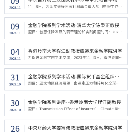
09
11月9日，为切实做好国家社科基金重大项目申报工作，金融学院召开国家社科重大项目申报研讨会。会议由王聪聪院长主持，学院分管科研副院长和教授参会。王聪聪院长指出，要高度重视此次国家社科基金重大项目申报工作，聚焦重大理论和现实问题，要将本年度申报和下一年度申报与10月刚召开的中央金融工作会议精神相结合，把握好机遇，找准突破口，有针对性地谋划和开展工作，争取在重要科研项目立项上再接再厉，持续取得佳绩。最后...
2023.11
09
金融学院系列学术活动-清华大学陈秉正教授
题目：普惠保险发展的若干理论和实践问题时间：2023年11月17日（周五）10:00地点：金融学院422会议室主讲人简介：陈秉正，清华大学经济管理学院金融系教授、博士生导师，清华大学经济管理学院中国保险与风险管理研究中心主任，《The Journal of Risk Finance》编委， 《保险研究》编委，中国保险学会理事。主要研究领域：风险管理与保险，企业风险管理，企业年金，保险证券化。2000年以来，在《管理世界》、《保险研究》、《技...
2023.11
04
香港岭南大学程江副教授应邀来金融学院讲学
为促进金融学院学术交流，2023年11月3日，香港岭南大学程江副教授来金融学院进行学术交流，本次会议由王聪聪院长主持。在本次讲座中，程江教授向大家展示了自己最新的研究成果，保险公司气候风险披露对其投资企业环境友好性（碳排放）的影响及作用机制。首先，程教授指出，气候风险披露政策并未在美国各个州推广实施，保险公司气候风险披露对其所投资企业碳排放的研究有助于分析气候风险披露政策的效果，因此，这项研究具有很强...
2023.11
31
金融学院系列学术活动-国际货币基金组织徐绎之博士
题目：亚太地区经济展望：由通胀压力和碎片化全球经济带来的挑战时间：2023年11月3日（周五）14：00-15:00地点：金融学院422会议室主讲人简介：徐绎之，加州大学洛杉矶分校经济学博士，国际货币基金组织（IMF）亚太部地区研究处经济学家。徐博士作为研究组长带领团队撰写了国际货币基金组织于2023年4月和10月发布的两期《亚太地区经济展望报告》，并多次在亚洲各国央行和经济政策智库机构做专题报告。此前，他于2018年加入IMF，...
2023.10
30
金融学院系列讲座--香港岭南大学程江副教授
题目：Transmission Effect of Insurers’ Climate Risk Disclosures on Their Corporate Bond Investees’ Environmental Friendliness时间：2023年11月3日（周五）10：00-11:30地点：金融学院422会议室主讲人简介：程江，现任职于香港岭南大学，副教授，博导。在获得美国天普大学风险管理与保险博士后先后任教于上海交通大学，上海财经大学，曾经在台湾大学和印第安纳州立大学担任过访问教授，主要从事保险经济学、保险财务、...
2023.10
26
中央财经大学姜富伟教授应邀来金融学院讲学