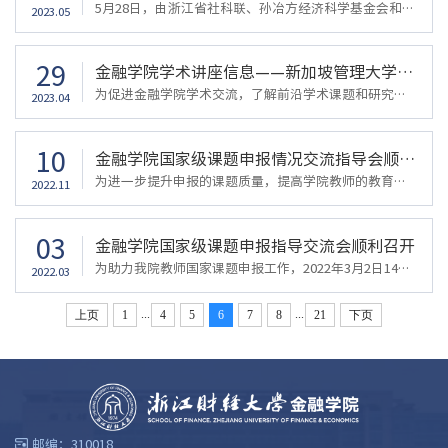
5月28日，由浙江省社科联、孙冶方经济科学基金会和我校联合主办，金融学院、中国金融研究院、浙江财经大学金融创新与普惠金融研究中心承办的第六届中国经济学家高端论坛“地方金融与中国式现代化”分论坛在下沙校区举行。大连理工大学经济管理学院李延喜教授、重庆理工大学经济金融学院院长邱冬阳教授、北京师范大学经济与工商管理学院金融系主任胡海峰教授、北京师范大学统计学院金融统计系主任陈梦根教授、湖南师范大学潇湘学...
2023.05
29
金融学院学术讲座信息——新加坡管理大学李伟凯教授
为促进金融学院学术交流，了解前沿学术课题和研究方法，提高我院师生学术素养，2023年4月28日下午3：30，新加坡管理大学李伟凯教授来金融学院进行学术交流分享会，金融学院王聪聪院长和七位教师共同参加了本次分享会。本次会议由王聪聪院长主持。会议开始之际，王聪聪院长向老师与同学介绍了李伟凯教授的基本情况、研究领域、学术成果以及主要经历。主讲人简介：李伟凯：香港科技大学金融学博士，特许金融分析师(CFA)，现就职于...
2023.04
10
金融学院国家级课题申报情况交流指导会顺利召开
为进一步提升申报的课题质量，提高学院教师的教育科研能力，2022年11月9日下午1:30，李占荣副校长、金通处长、邵艳波副处长、迮勇老师和俞晓老师一行来金融学院对国家级课题申报情况进行交流指导。学院王聪聪院长，林祺副院长和十余位相关教师参加了此次会议。会议由王聪聪院长主持。邵艳波副处长首先总结了金融学院的五年内国家级课题申报相关情况，并对学校和学院的整体发展进行了对比分析。金通处长对国家级课题的选题重要性...
2022.11
03
金融学院国家级课题申报指导交流会顺利召开
为助力我院教师国家课题申报工作，2022年3月2日14：00，金融学院国家级课题申报指导交流会于学院楼422会议室举行。参会人员有金融学院院长陈荣达，副院长林祺、金融系主任金骋路及众多今年拟申报课题的学院教师，会议就课题申请书撰写中遇到的各种问题和难点进行深入的讨论和交流。会上各教师汇报了自己的课题申报内容，陈荣达院长等指导老师首先对课题申报书的优秀之处表示认可，并就存在的问题提出了点评和改进的方向。金融学...
2022.03
...
...
上页
1
4
5
6
7
8
21
下页
邮编：310018