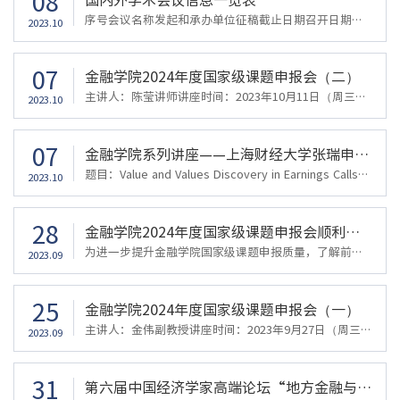
08
序号会议名称发起和承办单位征稿截止日期召开日期召开频次支持期刊其他信息备注1中国金融国际年会MIT一般二月底，2023/2/19一般每年7月初年会https://www.cicfconf.org/cn2亚洲金融年会亚洲金融协会和亚太某个大学一般四月中旬，2023.4.15一般每年六月底/June/July 2024年会Pacific-Basin Finance Journal 和International Review of Financehttps://www.asian-fa.org/2024承办单位为澳门大学3中国金融评论和中国国际风险论坛联...
2023.10
07
金融学院2024年度国家级课题申报会（二）
主讲人：陈莹讲师讲座时间：2023年10月11日（周三）上午10:00讲座地点：金融学院422会议室金融学院2024年度国家级课题申报会（二）定于10月11日（周三）上午10:00在金融学院422会议室举行。此次课题申报指导会邀请今年获得国家自然科学基金青年项目资助的陈莹讲师为大家分享关于申报国家级课题的体会和申报经验。欢迎各位教师踊跃参加
2023.10
07
金融学院系列讲座——上海财经大学张瑞申副教授 Value and Values Discovery in Earnings Calls
题目：Value and Values Discovery in Earnings Calls时间：2023年10月12日（周四）10:00 – 11:30地点：金融学院422会议室主讲人简介：张瑞申上海财经大学副教授，博士生导师，研究成果发表于Journal of Finance,Management Science等国际顶级期刊，入选2021年上海市浦江人才计划。他于2020年在法兰克福金融管理学院获得经济学博士学位（Summa Cum Laude），并于2018 – 2019学年在麻省理工斯隆管理学院访学。他擅长将非结构化...
2023.10
28
金融学院2024年度国家级课题申报会顺利举行
为进一步提升金融学院国家级课题申报质量，了解前沿学术课题和研究方法，提高学院教师教育科研能力，2023年9月27日上午10：30，学院在422会议室召开了国家级项目申报辅导会，会议邀请金伟副教授为学院教师分享了关于申报国家级课题的经验与体会。本次会议由林祺副院长主持，十多名教师共同参加了本次申报指导会。会议开始，林祺副院长首先总结了金融学院近年来国家级课题申报相关情况，并鼓励学院教师积极参与申报国家和省部级...
2023.09
25
金融学院2024年度国家级课题申报会（一）
主讲人：金伟副教授讲座时间：2023年9月27日（周三）上午10:30讲座地点：金融学院422会议室金融学院2024年度国家级课题申报会（一）定于9月27日（周三）上午10:30在金融学院422会议室举行。此次课题申报指导会邀请今年获得国家自然科学基金面上项目资助的金伟副教授为大家分享关于申报国家级课题的体会和申报经验。欢迎各位教师踊跃参加
2023.09
31
第六届中国经济学家高端论坛“地方金融与中国式现代化”分论坛顺利举行