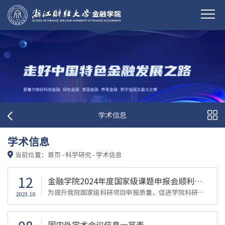
学术信息
学术信息
当前位置：
首页
-
科学研究
-
学术信息
12
金融学院2024年度国家级课题申报会顺利举行（二）
为提升我院国家级科研项目申报质量，促进学院科研工作高质量发展，金融学院2024年度国家级课题申报会于2023年10月11日上午10：00在422会议室举行。本次会议邀请了今年获得国家自然科学基金青年项目资助的陈莹讲师，为教师们分享申报国家级课题的经验与体会。本次会议由林祺副院长主持，十余位教师共同参与。会议上，陈莹讲师分享了她的成功经验，详细的讲述了其在申报过程中所遇到的问题以及如何应对的经验，从立项依据、研究内...
2023.10
国内外学术会议信息一览表