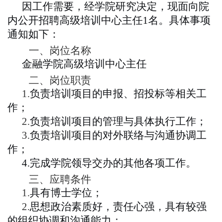
因工作需要，经学院研究决定，现面向院
内公开招聘
高级培训
中心主任
1
名。具体事项
通知如下：
一、
岗位名称
金融学院
高级培训
中心主任
二、
岗位职责
1
.
负责
培训
项目
的
申报、招投标等相
关
工
作；
2
.
负责
培训
项目的管理与具体执行工作；
3
.
负责
培训项目
的对外联络与沟通协调工
作；
4.
完成学院领导交办的其他各项工作。
三、
应聘条件
1
.
具有博士学位；
2
.
思想政治素
质
好，
责任心
强
，具有较强
的组织协调和沟
通
能力；