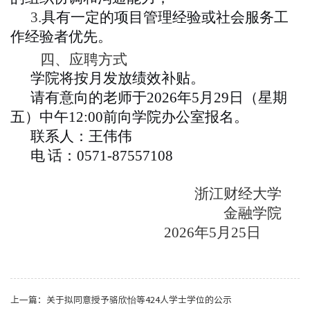
3.
具有一定的项目管理经验或社会服务工
作经验者优先。
四、
应聘方式
学院将按月发放绩效补贴。
请有意向的老师于
2026
年
5
月
29
日（星期
五
）中午
12:00
前向学院办公室报名。
联系人：王伟伟
电
话：
0571-87557
1
08
浙江财经大学
金融学院
2026
年
5
月
25
日
上一篇：
关于拟同意授予骆欣怡等424人学士学位的公示