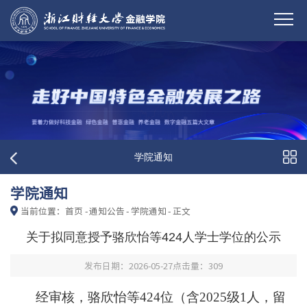
学院通知
学院通知
当前位置：
首页
-
通知公告
-
学院通知
-
正文
关于拟同意授予骆欣怡等424人学士学位的公示
发布日期：2026-05-27
点击量：
309
经审核，骆欣怡等424位（含2025级1人，留