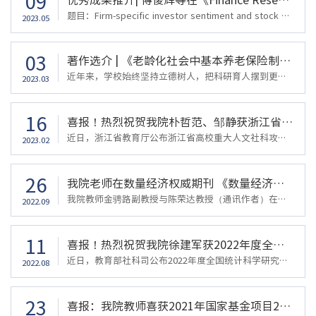
09
题目：Firm-specific investor sentiment and stock price crash risk作者：傅俊辉，吴翔，刘玉芳，陈荣达该论文发表在我校认定的外文一级A期刊Finance Research Letters，该期刊2021年影响因子为9.846，在BUSINESS & FINANCE领域排名第1。成果简介：该论文从噪声交易者理论出发，分析了公司特质投资者情绪对股价崩盘风险的理论影响，并采用中国的上市公司数据进行了实证研究，结果发现：公司特质投资者情绪对未来的股价崩盘风...
2023.05
03
著作选介 | 《老龄化社会中基本养老保险制度与经济发展的协同效应及政策研究》
近年来，学校始终坚持立德树人，把科研育人摆到更加突出的位置，随着学校科研实力的大幅提升，涌现出了一批高质量的学术著作。为更好地展示学校优秀的科研成果，更全面地呈现我校教师的学术研究和学术思想。党委宣传部和科研处联合推出“著作选介”专栏，在近期出版的学术专著中，选取了部分国家项目的研究成果，通过记者与作者对话的方式，了解著作的主要内容和主要思想，著作背后的故事和作者在科学研究中的心路历程，希望以...
2023.03
16
喜报！热烈祝贺我院朴哲范、邹静获浙江省高校重大人文社科攻关计划项目规划重点项目和青年重点项目立项
近日，浙江省教育厅公布浙江省高校重大人文社科攻关计划项目规划重点和青年重点项目项目评审结果，我院朴哲范教授主持的课题《数据资本推动区域制造业高质量发展的理论机理、实证检验与提升路径研究》获浙江省高校重大人文社科攻关计划项目规划重点项目立项，邹静副教授主持的课题《住房和金融财富双重视域下中国城镇家庭慈善捐赠及其福利优化研究》获浙江省高校重大人文社科攻关计划项目规划青年重点项目立项。题目：数据资本...
2023.02
26
我院老师在数量经济权威期刊 《数量经济技术经济研究》（2022年第7期）原刊发表论文
我院教师金骋路副教授与陈荣达教授（通讯作者）在《数量经济技术经济研究》2022年第7期发表论文《数据要素价值化及其衍生的金融属性：形成逻辑与未来挑战》。《数量经济技术经济研究》创办于1984年，由中国社会科学院主管，中国社会科学院数量经济与技术经济研究所主办，是中国经济学和管理学权威期刊。摘要研究目标：解析数据要素价值化进程以及数据要素金融属性的形成逻辑。研究方法：在数据“资源化-资产化-资本化”三化框架...
2022.09
11
喜报！热烈祝贺我院徐建军获2022年度全国统计科学研究重点项目立项，金伟、张馨羽和单敬群获2022年度教育部人文社会科学研究一般项目青年基金项目立项
近日，教育部社科司公布2022年度全国统计科学研究重点项目和教育部人文社会科学研究一般项目评审结果，我院徐建军副教授主持的课题《数字经济下小微企业信用风险评估方法研究》获全国统计科学研究重点项目立项，金伟副教授主持的课题《碳限额与金融激励协同驱动下供应链减排融资策略优化研究》、张馨羽博士主持的课题《多维风险感知与异质参保者行为视域下的个人养老金投资管理创新及政策优化研究》和单敬群博士主持的课题《基...
2022.08
23
喜报：我院教师喜获2021年国家基金项目2项立项资助