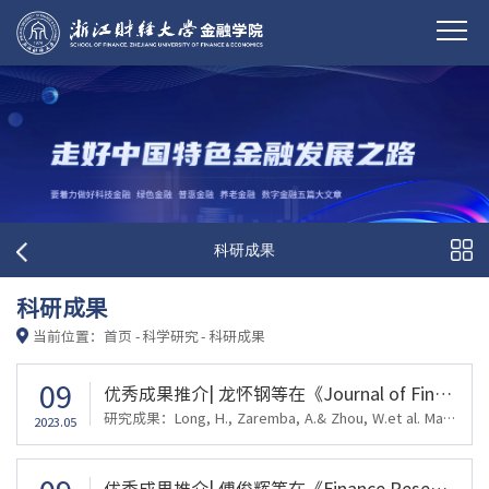
科研成果
科研成果
当前位置：
首页
-
科学研究
-
科研成果
09
优秀成果推介| 龙怀钢等在《Journal of Financial Markets》合作发表研究成果
研究成果：Long, H., Zaremba, A.& Zhou, W.et al. Macroeconomics matter: Leading economic indicators and the cross-section of global stock returns[J]. Journal of Financial Markets, 2022: 100736。作者依次为：浙江财经大学副教授龙怀钢，法国蒙特彼埃商学院副教授AdamZaremba、浙江大学国际商学院助理教授周闻宇、黎巴嫩大学商学院副教授Elie Bouri。发表刊物JournalofFinancialMarkets为金融学领域权威学术期刊、AB...
2023.05
优秀成果推介| 傅俊辉等在《Finance Research Letters》合作发表研究成果