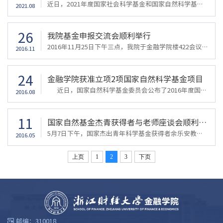
近日，2021年度国家社会科学基金和国家自然科学基金申请项目评审结果公布，我院郑燕巧副教授主持的《异质性视角下的城市空间结构演化、错配机制与政策研究》和金骋路博士主持的《考虑期限特征的股票收益率高阶协矩建模与资产定价研究》喜获国家自然科学基金青年科学基金项目。学院对获得国家级高层次基金项目的教师们表示祝贺！郑燕巧，副教授，硕士生导师，美国纽约州立大学经济学博士、北京大学学士。主要研究兴趣为城市经济...
2021.08
26
我院基金申报交流会顺利举行
2016年11月25日下午三点，我院于金融学院楼422会议室举行基金申报交流会。我院邀请到哈尔滨工业大学管理学院院长叶强教授和中科院科技战略咨询研究院李建平研究员与我院教师交流讨论有关基金申报的问题，两位专家均为国家杰出青年科学基金获得者，相关经验十分丰富。主持本次交流会的为我院院长陈荣达教授，与会的还有金融学院的数名教师。在就基金申报进行交流的过程中，叶教授指出申报基金最应该注重的是研究水平及质量，这...
2016.11
24
金融学院获准立项2项国家自然科学基金项目
近日，国家自然科学基金委员会公布了2016年度国家自然科学基金项目评审结果，我校共获准立项15项国家自然科学基金项目。其中，金融学院院长陈荣达教授的《基于互联网金融模式的结构性理财产品风险度量及应用研究》获准立项重点项目1项，这是我校首次获得国家自然科学基金重点项目。 此外，金融学院常凯副教授的《碳排放交易机制下我国重污染行业效率损失的影响机理及防护策略研究》也获准立项面上项目1项
2016.08
11
国家自然基金杰青获得者与老师座谈会顺利召开
5月7日下午，国家杰出青年科学基金获得者余乐安教授及李建平研究员应邀来我院作了题为“如何在高水平期刊发表文章”及“如何申报国家自然基金”的座谈会。院长陈荣达担任本次会议主持，耿中元、周海珍、郗河、王高翔、何玉、林祺及赵莹雪老师们及研究生代表参加了本次座谈会。 座谈会上，李老师首先就教师发表怎样的期刊给出自个人看法。他认为老师应以主流学术期刊作为指标。随后，余老师相应的做出三点补充：一是中...
2016.05
上页
1
2
3
下页
邮编：310018