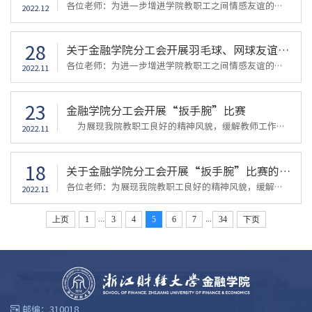
各位老师：为进一步增进学院教职工之间情感友谊的沟通与交流，展现健康、和谐、积极进取的精神风貌，丰富工会会员的课余文化生活，学院分工会于12月1日下午组织开展了教职工羽毛球、网球友谊赛。大家表现了对网球活动的浓烈兴趣，踊跃参加学习；羽毛球比赛大家大展身手，纷纷组队一较高低。本次举行羽毛球和网球友谊赛一方面增进了学院凝聚力，更为下一次参加校教职工球类比赛选拔优秀球员打下了良好基础
2022.12
28
关于金融学院分工会开展羽毛球、网球友谊赛的活动通知
各位老师：为进一步增进学院教职工之间情感友谊的沟通与交流，展现健康、和谐、积极进取的精神风貌，丰富工会会员的课余文化生活，学院分工会决定于12月1日下午组织开展教职工羽毛球、网球友谊赛。欢迎各位老师参加，参与者将获得精美小礼物一份。活动时间：2022年12月1日下午（本周四）活动地点：羽毛球馆、网球馆活动形式：友谊对打、老带新教学活动联系人：卢思吉 0571-87557109浙江财经大学金融学院分工会2022年11月28
2022.11
23
金融学院分工会开展“扳手腕”比赛
为展现我院教职工良好的精神风貌，缓解教师工作压力，11月22日下午，学院分工会精心组织举办了扳手腕比赛，全院80名职工报名参加了比赛。经过激烈角逐，林基老师获得第一名，被称为金融学院“第一大力士”，教师沈腊梅、张红、单敬群、刘仰璟等老师也表现出色。比赛活动既强化了体能素质，有利于缓解教师的工作压力，也增进了教师之间的感情，提高了队伍的凝聚力和向心力
2022.11
18
关于金融学院分工会开展“扳手腕”比赛的通知
各位老师：为展现我院教职工良好的精神风貌，缓解教师工作压力，增进教师之间的感情，提高队伍的凝聚力和向心力，学院分工会决定组织举办教职工“扳手腕”比赛，欢迎各位老师积极报名参加。比赛采取车轮战，参与比赛的老师将获得精美小礼品一份。活动时间：11月22日（下周二）下午2：00活动地点：金融学院工会之家活动联系人:卢思吉 0571-87557109金融学院分工会2022年11月18
2022.11
...
...
上页
1
3
4
5
6
7
34
下页
邮编：310018