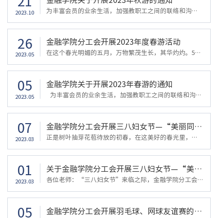
21
为丰富会员的业余生活，加强教职工之间的联络和沟通，增强团队的凝聚力，金融学院分工会决定于2023年10月29日（周六）举行秋游活动。有关事项安排如下：一、秋游时间：2023年10月29日二、秋游地点：富阳桐州岛三、参加人员：金融学院工会会员四、报名时间：2023年10月21日-10月23日（截止）五、联系人员：卢思吉0571-87557109金融学院分工会2023年10月21
2023.10
26
金融学院分工会开展2023年度春游活动
在这个春光明媚的五月，万物繁茂生长，其华灼灼。5月13日，金融学院分工会赴诸暨开展春游活动。在这个山水秀丽的城市里，教职工沿着小镇的街道走着，领略独特的人文风情和大好春色。他们也挎着小篮子在丛丛灌木中采摘小番茄，体会采摘的喜悦。本次春游活动丰富了教职工文化生活，促进教职工之间的沟通与交流，丰富了教职工业余生活，展示了教职工积极健康向上的精神面貌。金融学院分工会2023年5月18
2023.05
05
金融学院关于开展2023年春游的通知
为丰富会员的业余生活，加强教职工之间的联络和沟通，增强团队的凝聚力，金融学院分工会决定于2023年5月13日（周六）举行春游活动。有关事项安排如下：一、春游时间：2023年5月13日二、春游地点：诸暨三、春游活动：踏青、摘桑葚等四、参加人员：金融学院工会会员五、报名时间：2023年5月5日-5月10日（截止）六、联系人员：卢思吉0571-87557109金融学院分工会2023年5月5
2023.05
07
金融学院分工会开展三八妇女节—“美丽同行”化妆培训的活动
正是树叶抽芽花苞待放的初春，在这美好的春光里，我们迎来了三八国际妇女节。为了进一步激发我院教职工爱岗敬业，锐意进取的工作热情，充分发挥“半边天”的作用，学院分工会组织开展了妇女节活动。此次妇女节活动让女教职工们放松身心，愉悦心情，感受幸福。通过此次美丽修行为工作与生活带来小确幸，培养教师们知美、爱美、尚美、创美的美好生活情趣，让艺术和人文在繁忙的工作生活中绽放更绚丽的色彩！金融学院分工会2023年3月7
2023.03
01
关于金融学院分工会开展三八妇女节—“美丽同行”化妆培训的活动通知
各位老师：“三八妇女节”来临之际，金融学院分工会将组织开展“美丽同行”化妆培训活动。此次活动将邀请具有丰富化妆经验的学院老师为大家现场教学示范演示，并对女职工遇到的一些细节处理问题进行耐心讲解和指导。通过开展本次活动，不仅是为了为广大女教职工提供一次日常化妆和情感交流的机会，也是想让大家学会如何发现美、展现美，丰富自身内涵。参加此次活动的女教职工将获得精美小礼品一份。活动时间：2023年3月7日（下...
2023.03
05
金融学院分工会开展羽毛球、网球友谊赛的活动