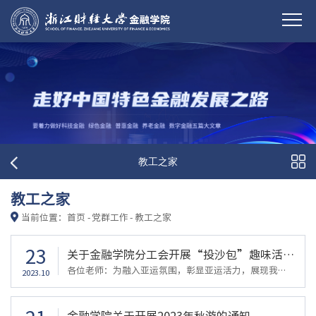
教工之家
教工之家
当前位置：
首页
-
党群工作
-
教工之家
23
关于金融学院分工会开展“投沙包”趣味活动的通知
各位老师：为融入亚运氛围，彰显亚运活力，展现我院教职工良好的精神风貌，缓解教师工作压力，提高队伍的凝聚力和向心力，学院分工会决定组织举办教职工“投沙包”活动，欢迎各位老师积极报名参加。参与比赛的老师将获得精美小礼品一份。活动时间：10月26日（下周四）下午2：00活动地点：金融学院一楼大厅活动联系人：卢思吉 0571-87557109金融学院分工会2023年10月23
2023.10
金融学院关于开展2023年秋游的通知